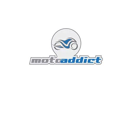
Comme le reste de la gamme Scout nouvelle
génération, la Super Scout repose sur une plateforme
moderne bien plus sophistiquée que ne le laisse
penser son style néo-rétro.
On retrouve notamment :