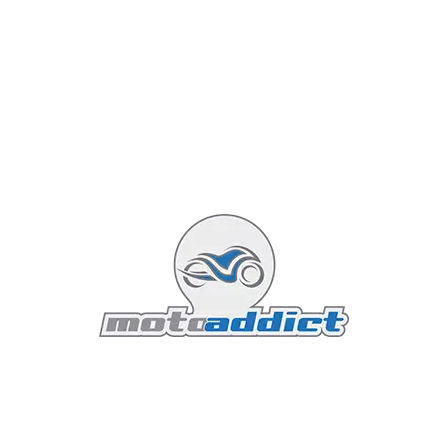
Ergonomie et confort de conduite
La Scout Classic 2025 n’est pas seulement belle et
puissante : elle est aussi conçue pour offrir une
expérience de conduite fluide et confortable. Sa faible
hauteur de selle de 680 mm et son poids bien réparti
en font une moto facile à manœuvrer, même pour les
motards débutants. Les repose-pieds et le guidon sont
positionnés pour offrir une posture de conduite
détendue, réduisant la fatigue lors des trajets
prolongés.
Les modèles équipés de Cruise Control permettent
également de conserver une vitesse constante sur les