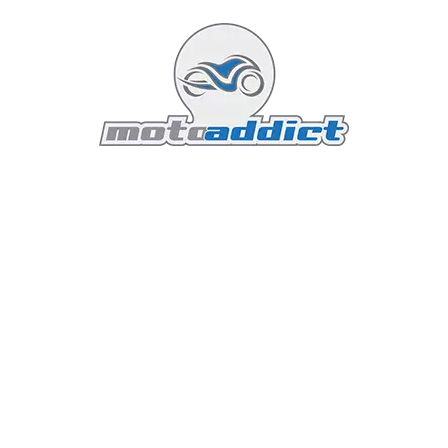
à huit rayons
. Ces roues ne sont pas seulement
esthétiques ; leur conception réduit les masses non
suspendues, améliorant ainsi l'agilité de la machine.
Les garde-boue tronqués (bobbed fenders), signature
du style Bobber, laissent entrevoir ces superbes jantes
et accentuent la posture ramassée et agressive de la
moto.
La Selle Exclusive 125 Ans
Le pilote prend place sur une
selle personnalisée avec
surpiqûres exclusives
au 125ème anniversaire. Plus
qu'un simple élément de confort, cette selle a été
conçue pour s'intégrer parfaitement à la ligne de fuite
de la moto, tout en offrant le maintien nécessaire pour
encaisser les accélérations franches du bloc
SpeedPlus.