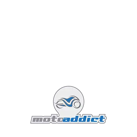
permettant de croiser à 90 km/h sur le dernier rapport
à un régime à peine supérieur à celui du ralenti, tout
en propulsant la moto en avant avec une vigueur
sauvage à la moindre rotation de la poignée droite. Le
refroidissement mixte (air et huile au niveau des
culasses) assure une stabilité thermique correcte,
même si les calories dégagées par le cylindre arrière
rappelleront vite au pilote qu'il chevauche une centrale
thermique miniature.
Style et esthétique : Le pur esprit
du cruiser californien
Esthétiquement, la Super Glide 2026 applique à la
lettre le précepte du "less is more". Pour ce millésime
exclusif, Harley-Davidson a fait le choix radical de ne
proposer la moto qu'en **un seul et unique coloris :
un blanc vintage pur (White)** qui tranche
magnifiquement avec les éléments mécaniques