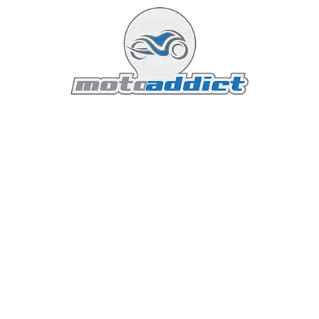
4. L'Électronique au Service de la
Glisse : Le Cerveau Bosch
Piloter un supermotard de près de 80 chevaux de
manière purement mécanique pourrait rapidement se
terminer en figure de style involontaire dans le décor.
C'est pourquoi Ducati a doté la Hypermotard 698 Nera
d'une centrale inertielle IMU à 6 axes de dernière
génération, directement dérivée des Panigale de
Superbike.