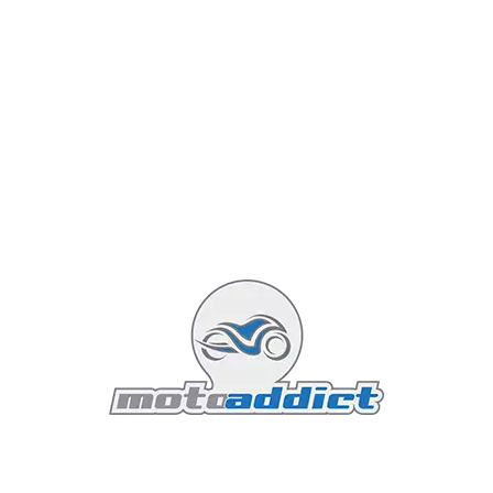
L’écran TFT de 4,2 pouces, couleur et entièrement
personnalisable, affiche toutes les informations
nécessaires, de la vitesse à l’angle d’inclinaison, en
passant par le régime moteur et les paramètres de
conduite.
Châssis et Suspensions : Rigidité et
Légèreté
Le châssis de la MT-10 2024 reste fidèle à la
configuration Deltabox en aluminium, réputée pour sa