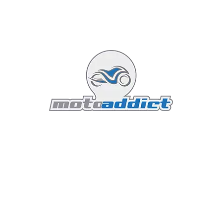
L'instrumentation est confiée à un large écran TFT
couleur de 5 pouces. Connecté en Bluetooth, il permet
la navigation virage par virage, la gestion des appels et
même le monitoring de la pression des pneus en
temps réel. L'interface est fluide, moderne et enfin
traduite de manière impeccable en français pour ce
millésime 2026.
5. Fiche Technique : QJMotor SRK