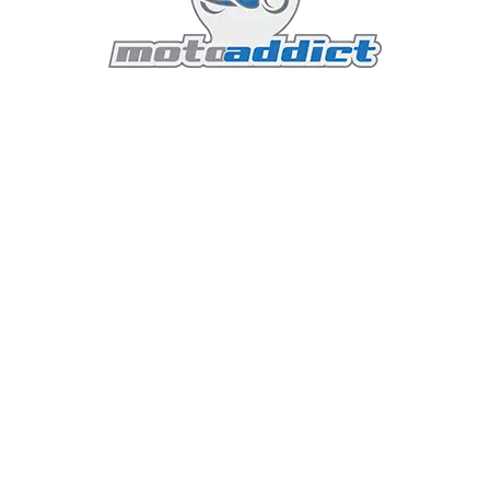
ce : Un Bicylindre au Son A
che un moteur moderne, mais réglé pour offrir une sensat
oidi par air, calé pour délivrer une puissance douce mais suff